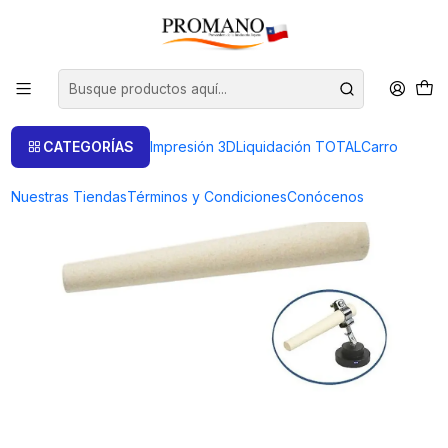
Inicio
Soldar Fundir
CONO CERAMICO DE REPUESTO
CATEGORÍAS
Impresión 3D
Liquidación TOTAL
Carro
Nuestras Tiendas
Términos y Condiciones
Conócenos