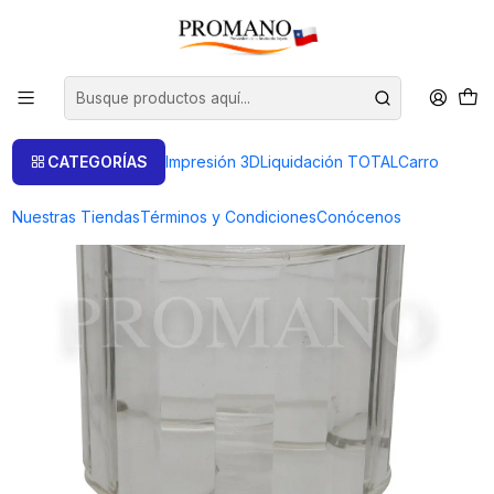
Inicio
Repuestos
TAMBOR DE REPUESTO ELECTROMAGNETICA 400 GRS.
CATEGORÍAS
Impresión 3D
Liquidación TOTAL
Carro
Nuestras Tiendas
Términos y Condiciones
Conócenos