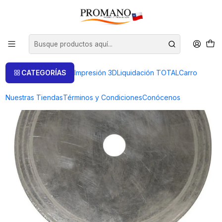
Inicio
Pulido Brillo
Discos
DISCO DIAMANTADO 12 PULGADAS PARA LAPIDACION
CATEGORÍAS
Impresión 3D
Liquidación TOTAL
Carro
Nuestras Tiendas
Términos y Condiciones
Conócenos