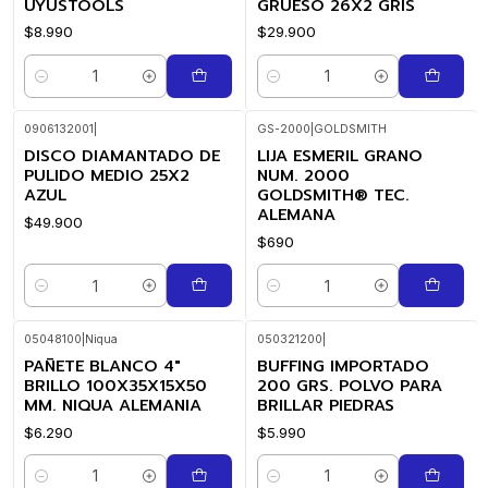
UYUSTOOLS
GRUESO 26X2 GRIS
$8.990
$29.900
Cantidad
Cantidad
0906132001
|
GS-2000
|
GOLDSMITH
DISCO DIAMANTADO DE
LIJA ESMERIL GRANO
PULIDO MEDIO 25X2
NUM. 2000
AZUL
GOLDSMITH® TEC.
ALEMANA
$49.900
$690
Cantidad
Cantidad
05048100
|
Niqua
050321200
|
PAÑETE BLANCO 4"
BUFFING IMPORTADO
BRILLO 100X35X15X50
200 GRS. POLVO PARA
MM. NIQUA ALEMANIA
BRILLAR PIEDRAS
$6.290
$5.990
Cantidad
Cantidad