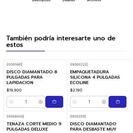
También podría interesarte uno de
estos
05061481
|
09060222
|
DISCO DIAMANTADO 8
EMPAQUETADURA
PULGADAS PARA
SILICONA 4 PULGADAS
LAPIDACION
ECOLINE
$19.900
$2.190
Cantidad
Cantidad
09068409
|
09050511
|
TENAZA CORTE MEDIO 9
DISCO DIAMANTADO
PULGADAS DELUXE
PARA DESBASTE MUY