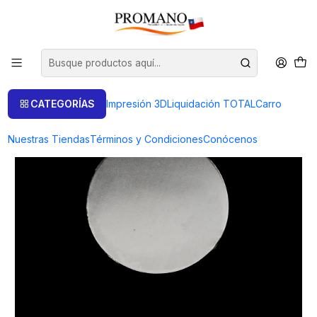
Inicio
Semielaborados Plata
Piezas Cortadas
DISCO PC-14 (3 UNIDADES) PRODUCTO A PEDIDO
CATEGORÍAS
Impresión 3D
Liquidación TOTAL
Carro
Nuestras Tiendas
Términos y Condiciones
Conócenos