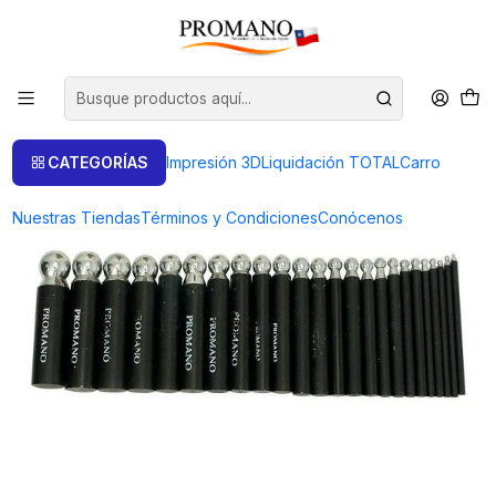
Inicio
Herramientas
Golpe Embutido Dobles
EMBUTIDORES SET DE 24 PIEZAS ALTA CALIDAD IMPORTADO
CATEGORÍAS
Impresión 3D
Liquidación TOTAL
Carro
Nuestras Tiendas
Términos y Condiciones
Conócenos