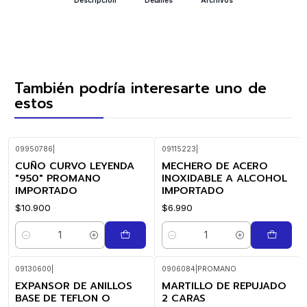
También podría interesarte uno de
estos
09950786
|
09115223
|
CUÑO CURVO LEYENDA
MECHERO DE ACERO
"950" PROMANO
INOXIDABLE A ALCOHOL
IMPORTADO
IMPORTADO
$10.900
$6.990
Cantidad
Cantidad
09130600
|
0906084
|
PROMANO
EXPANSOR DE ANILLOS
MARTILLO DE REPUJADO
BASE DE TEFLON O
2 CARAS