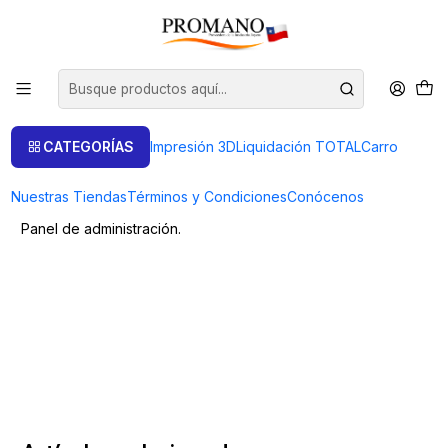
Inicio
Post
Entrada del Blog
Entrada del Blog
CATEGORÍAS
Impresión 3D
Liquidación TOTAL
Carro
Esta es tu primera publicación de blog.
Nuestras Tiendas
Términos y Condiciones
Conócenos
Puede editarlo o eliminarlo en la sección Páginas de su
Panel de administración.