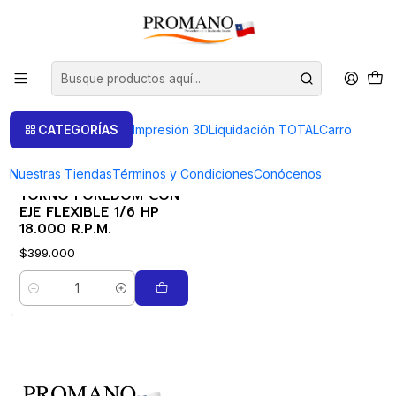
Inicio
Foredom
Torno
Torno
FILTROS
CATEGORÍAS
Impresión 3D
Liquidación TOTAL
Carro
Nuestras Tiendas
Términos y Condiciones
Conócenos
051622301
|
Foredom
TORNO FOREDOM CON
EJE FLEXIBLE 1/6 HP
18.000 R.P.M.
$399.000
Cantidad