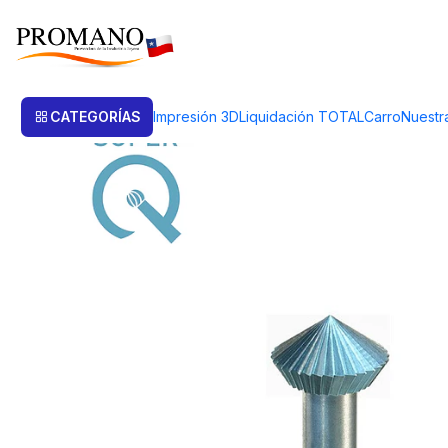
Inicio
Perforación Corte
Fresas
FRESA PARAGUA Nº 3.5 (SUPER Q)
CATEGORÍAS
Impresión 3D
Liquidación TOTAL
Carro
Nuestr