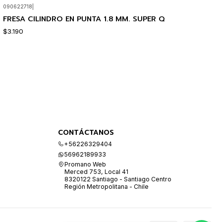
090622718
|
FRESA CILINDRO EN PUNTA 1.8 MM. SUPER Q
$3.190
CONTÁCTANOS
+56226329404
56962189933
Promano Web
Merced 753, Local 41
8320122 Santiago - Santiago Centro
Región Metropolitana - Chile