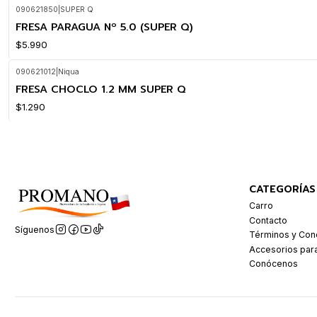
090621850
|
SUPER Q
FRESA PARAGUA Nº 5.0 (SUPER Q)
$5.990
090621012
|
Niqua
FRESA CHOCLO 1.2 MM SUPER Q
$1.290
CATEGORÍAS
Carro
Contacto
Síguenos
Términos y Con
Accesorios par
Conócenos