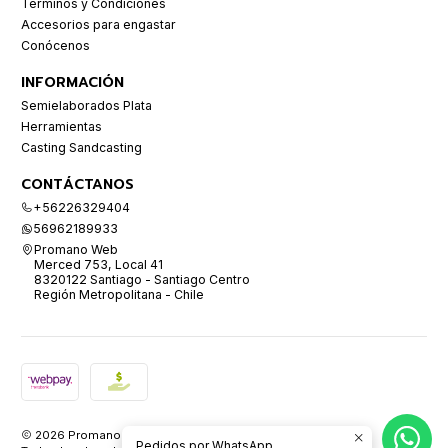
Términos y Condiciones
Accesorios para engastar
Conócenos
INFORMACIÓN
Semielaborados Plata
Herramientas
Casting Sandcasting
CONTÁCTANOS
+56226329404
56962189933
Promano Web
Merced 753, Local 41
8320122 Santiago - Santiago Centro
Región Metropolitana - Chile
2026 Promano.
Pedidos por WhatsApp