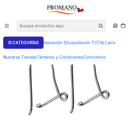
Inicio
Productos de Plata
Ganchos Plata
GANCHOS DE PLATA AG 950 PARA AROS X PAR (PP-G2)
CATEGORÍAS
Impresión 3D
Liquidación TOTAL
Carro
Nuestras Tiendas
Términos y Condiciones
Conócenos