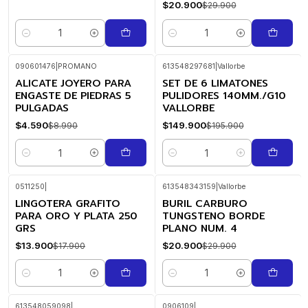
$20.900
$29.900
Cantidad
Cantidad
090601476
|
PROMANO
613548297681
|
Vallorbe
ALICATE JOYERO PARA
SET DE 6 LIMATONES
-49%
-23%
OFF
OFF
ENGASTE DE PIEDRAS 5
PULIDORES 140MM./G10
PULGADAS
VALLORBE
$4.590
$149.900
$8.990
$195.900
Cantidad
Cantidad
0511250
|
613548343159
|
Vallorbe
LINGOTERA GRAFITO
BURIL CARBURO
-22%
-30%
OFF
OFF
PARA ORO Y PLATA 250
TUNGSTENO BORDE
GRS
PLANO NUM. 4
$13.900
$20.900
$17.900
$29.900
Cantidad
Cantidad
613548059098
|
0906109
|