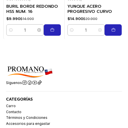
BURIL BORDE REDONDO
YUNQUE ACERO
-33%
-29%
OFF
OFF
HSS NUM. 16
PROGRESIVO CURVO
$9.990
$14.900
$14.900
$20.900
Cantidad
Cantidad
Síguenos
CATEGORÍAS
Carro
Contacto
Términos y Condiciones
Accesorios para engastar