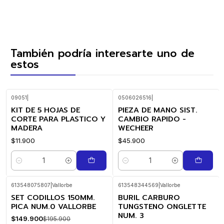
También podría interesarte uno de
estos
09051
|
0506026516
|
KIT DE 5 HOJAS DE
PIEZA DE MANO SIST.
CORTE PARA PLASTICO Y
CAMBIO RAPIDO -
MADERA
WECHEER
$11.900
$45.900
Cantidad
Cantidad
613548075807
|
Vallorbe
613548344569
|
Vallorbe
SET CODILLOS 150MM.
BURIL CARBURO
-23%
-30%
OFF
OFF
PICA NUM.0 VALLORBE
TUNGSTENO ONGLETTE
NUM. 3
$149.900
$195.900