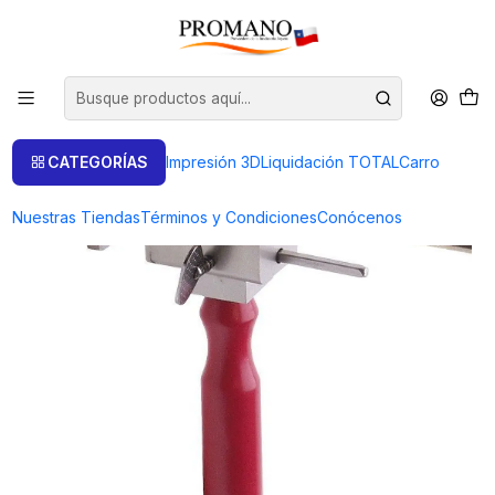
Inicio
Liquidación TOTAL
Soporte y Perforación
GUIA PARA CORTE MANUAL DE TUBOS
CATEGORÍAS
Impresión 3D
Liquidación TOTAL
Carro
Nuestras Tiendas
Términos y Condiciones
Conócenos