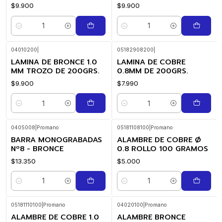
$9.900
$9.900
Cantidad
Cantidad
04010200
|
05182908200
|
LAMINA DE BRONCE 1.0
LAMINA DE COBRE
MM TROZO DE 200GRS.
0.8MM DE 200GRS.
$9.900
$7.990
Cantidad
Cantidad
0405008
|
Promano
05181108100
|
Promano
BARRA MONOGRABADAS
ALAMBRE DE COBRE Ø
Nº8 - BRONCE
0.8 ROLLO 100 GRAMOS
$13.350
$5.000
Cantidad
Cantidad
05181110100
|
Promano
04020100
|
Promano
ALAMBRE DE COBRE 1.0
ALAMBRE BRONCE