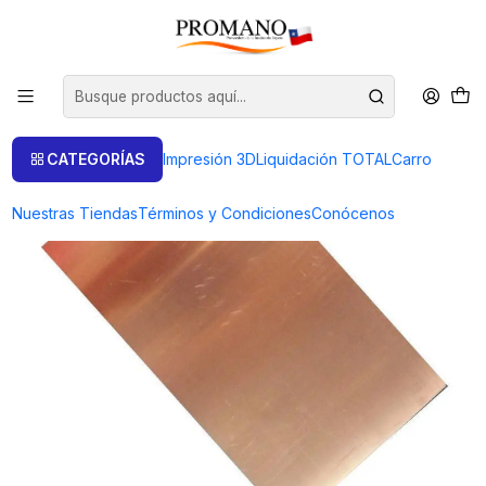
Inicio
Otros Metales
Semielaborados Cobre
LAMINA DE COBRE 0.6 MM TROZO 200 GRAMOS
CATEGORÍAS
Impresión 3D
Liquidación TOTAL
Carro
Nuestras Tiendas
Términos y Condiciones
Conócenos