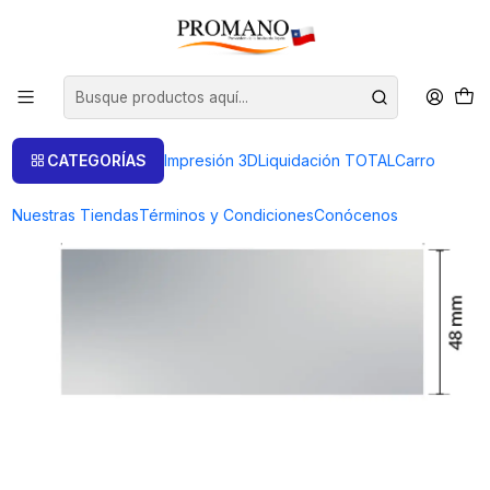
Inicio
Semielaborados Plata
Láminas Plata
LÁMINA DE PLATA ESPESOR 0.50 MM. (25 GRS.)
CATEGORÍAS
Impresión 3D
Liquidación TOTAL
Carro
Nuestras Tiendas
Términos y Condiciones
Conócenos