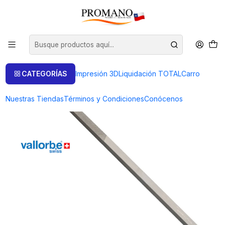
Inicio
Liquidación TOTAL
Limas
LIMA CUADRADA HABILIS NUM. 00 VALLORBE
CATEGORÍAS
Impresión 3D
Liquidación TOTAL
Carro
Nuestras Tiendas
Términos y Condiciones
Conócenos