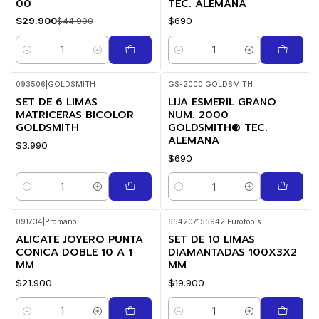
00
TEC. ALEMANA
$29.900
$690
$44.900
Cantidad
Cantidad
093506
|
GOLDSMITH
GS-2000
|
GOLDSMITH
SET DE 6 LIMAS
LIJA ESMERIL GRANO
MATRICERAS BICOLOR
NUM. 2000
GOLDSMITH
GOLDSMITH® TEC.
ALEMANA
$3.990
$690
Cantidad
Cantidad
091734
|
Promano
654207155942
|
Eurotools
ALICATE JOYERO PUNTA
SET DE 10 LIMAS
CONICA DOBLE 10 A 1
DIAMANTADAS 100X3X2
MM
MM
$21.900
$19.900
Cantidad
Cantidad