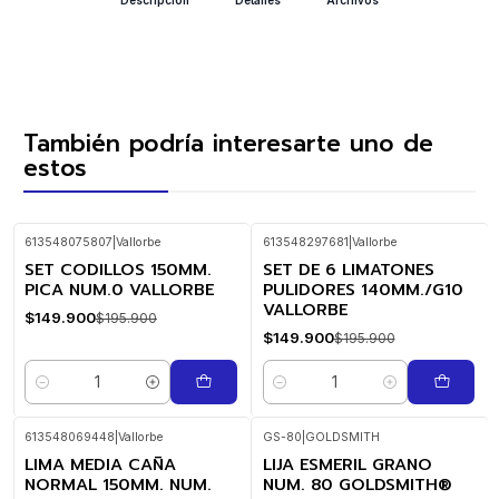
También podría interesarte uno de
estos
613548075807
|
Vallorbe
613548297681
|
Vallorbe
SET CODILLOS 150MM.
SET DE 6 LIMATONES
-23%
-23%
OFF
OFF
PICA NUM.0 VALLORBE
PULIDORES 140MM./G10
VALLORBE
$149.900
$195.900
$149.900
$195.900
Cantidad
Cantidad
613548069448
|
Vallorbe
GS-80
|
GOLDSMITH
LIMA MEDIA CAÑA
LIJA ESMERIL GRANO
-33%
OFF
NORMAL 150MM. NUM.
NUM. 80 GOLDSMITH®