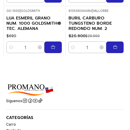
GS-1000
|
GOLDSMITH
613548344484
|
VALLORBE
LIJA ESMERIL GRANO
BURIL CARBURO
-30%
OFF
NUM. 1000 GOLDSMITH®
TUNGSTENO BORDE
TEC. ALEMANA
REDONDO NUM. 2
$690
$20.900
$29.900
Cantidad
Cantidad
Síguenos
CATEGORÍAS
Carro