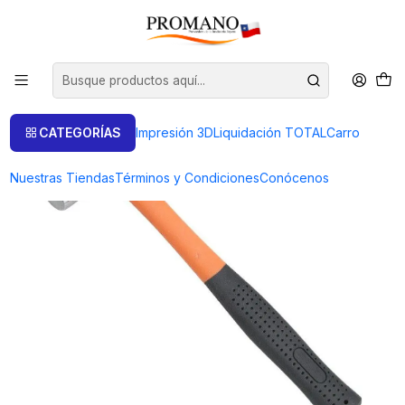
Inicio
Herramientas
Martillos
MARTILLO DE PEÑA DE BOLA. 1/2 LIBRA
CATEGORÍAS
Impresión 3D
Liquidación TOTAL
Carro
Nuestras Tiendas
Términos y Condiciones
Conócenos