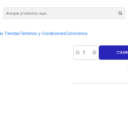
A OVALADA
MARTILLO
as Tiendas
Términos y Condiciones
Conócenos
AGR
Cantidad