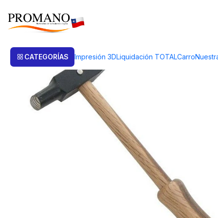
Inicio
Herramientas
Martillos
MARTILLO JOYERO TEXTURA CABEZ
CATEGORÍAS
Impresión 3D
Liquidación TOTAL
Carro
Nuestr