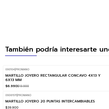
También podría interesarte un
090104
|
PROMANO
MARTILLO JOYERO RECTANGULAR CONCAVO 4X13 Y
-50%
OFF
6X13 MM
$6.990
$13.900
09061511
|
PROMANO
MARTILLO JOYERO 20 PUNTAS INTERCAMBIABLES
$39.900