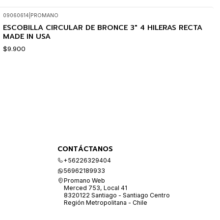
09060614
|
PROMANO
ESCOBILLA CIRCULAR DE BRONCE 3" 4 HILERAS RECTA
MADE IN USA
$9.900
CONTÁCTANOS
+56226329404
56962189933
Promano Web
Merced 753, Local 41
8320122 Santiago - Santiago Centro
Región Metropolitana - Chile