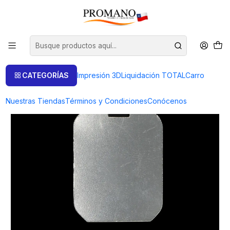
Inicio
Productos de Plata
Medalla Plata
MEDALLA RECTANGULAR 2 UNIDADES PC-31 (PRODUCTO A
PEDIDO)
CATEGORÍAS
Impresión 3D
Liquidación TOTAL
Carro
Nuestras Tiendas
Términos y Condiciones
Conócenos