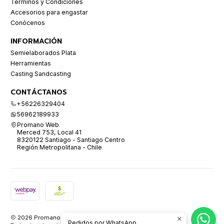
Términos y Condiciones
Accesorios para engastar
Conócenos
INFORMACIÓN
Semielaborados Plata
Herramientas
Casting Sandcasting
CONTÁCTANOS
+56226329404
56962189933
Promano Web
Merced 753, Local 41
8320122 Santiago - Santiago Centro
Región Metropolitana - Chile
2026 Promano.
Pedidos por WhatsApp