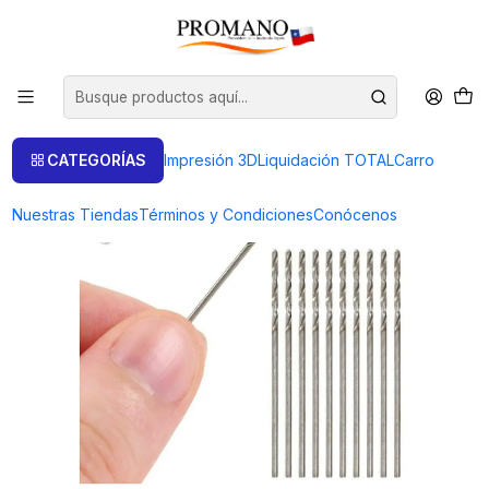
Inicio
Perforación Corte
Brocas
SET DE 10 BROCAS DE ACERO HSS DIAMETROS 0.8 MM
CATEGORÍAS
Impresión 3D
Liquidación TOTAL
Carro
Nuestras Tiendas
Términos y Condiciones
Conócenos