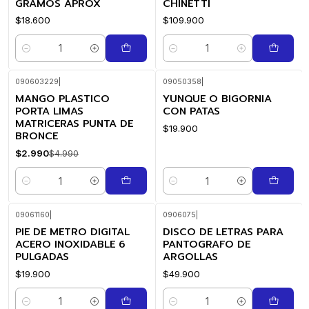
GRAMOS APROX
CHINETTI
$18.600
$109.900
Cantidad
Cantidad
090603229
|
09050358
|
MANGO PLASTICO
YUNQUE O BIGORNIA
-40%
OFF
PORTA LIMAS
CON PATAS
MATRICERAS PUNTA DE
$19.900
BRONCE
$2.990
$4.990
Cantidad
Cantidad
09061160
|
0906075
|
PIE DE METRO DIGITAL
DISCO DE LETRAS PARA
ACERO INOXIDABLE 6
PANTOGRAFO DE
PULGADAS
ARGOLLAS
$19.900
$49.900
Cantidad
Cantidad