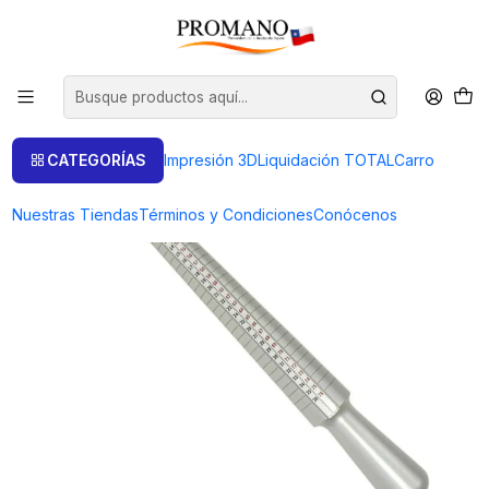
Inicio
Herramientas
Medidores
PALO DE MEDIDA DE ALUMINIO MEDIDA SUIZA
CATEGORÍAS
Impresión 3D
Liquidación TOTAL
Carro
Nuestras Tiendas
Términos y Condiciones
Conócenos