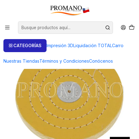
Inicio
Pulido Brillo
Pañete Paño
PAÑETE AMARILLO 4" PULIDO 100X35X15X50" NIQUA ALEMANIA
CATEGORÍAS
Impresión 3D
Liquidación TOTAL
Carro
Nuestras Tiendas
Términos y Condiciones
Conócenos