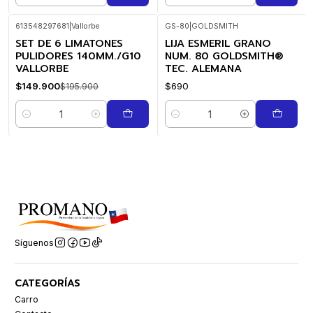
613548297681
|
Vallorbe
GS-80
|
GOLDSMITH
SET DE 6 LIMATONES
LIJA ESMERIL GRANO
-23%
OFF
PULIDORES 140MM./G10
NUM. 80 GOLDSMITH®
VALLORBE
TEC. ALEMANA
$149.900
$690
$195.900
Cantidad
Cantidad
Síguenos
CATEGORÍAS
Carro