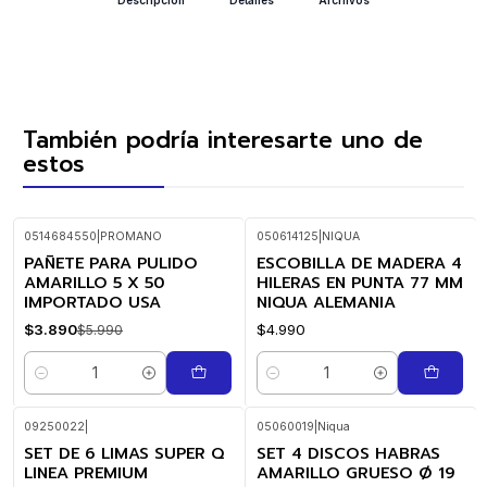
También podría interesarte uno de
estos
0514684550
|
PROMANO
050614125
|
NIQUA
PAÑETE PARA PULIDO
ESCOBILLA DE MADERA 4
-35%
OFF
AMARILLO 5 X 50
HILERAS EN PUNTA 77 MM
IMPORTADO USA
NIQUA ALEMANIA
$3.890
$4.990
$5.990
Cantidad
Cantidad
09250022
|
05060019
|
Niqua
SET DE 6 LIMAS SUPER Q
SET 4 DISCOS HABRAS
LINEA PREMIUM
AMARILLO GRUESO Ø 19