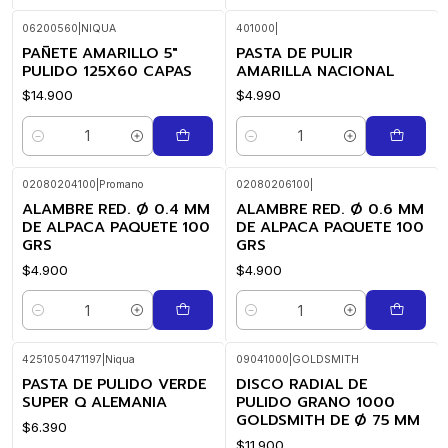
06200560
|
NIQUA
401000
|
PAÑETE AMARILLO 5"
PASTA DE PULIR
PULIDO 125X60 CAPAS
AMARILLA NACIONAL
$14.900
$4.990
Cantidad
Cantidad
02080204100
|
Promano
02080206100
|
ALAMBRE RED. Ø 0.4 MM
ALAMBRE RED. Ø 0.6 MM
DE ALPACA PAQUETE 100
DE ALPACA PAQUETE 100
GRS
GRS
$4.900
$4.900
Cantidad
Cantidad
4251050471197
|
Niqua
09041000
|
GOLDSMITH
PASTA DE PULIDO VERDE
DISCO RADIAL DE
SUPER Q ALEMANIA
PULIDO GRANO 1000
GOLDSMITH DE Ø 75 MM
$6.390
$11.900