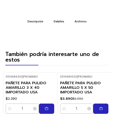
Descripción
Detalles
Archivos
También podría interesarte uno de
estos
0514684340
|
PROMANO
0514684550
|
PROMANO
PAÑETE PARA PULIDO
PAÑETE PARA PULIDO
-35%
OFF
AMARILLO 3 X 40
AMARILLO 5 X 50
IMPORTADO USA
IMPORTADO USA
$2.390
$3.890
$5.990
Cantidad
Cantidad