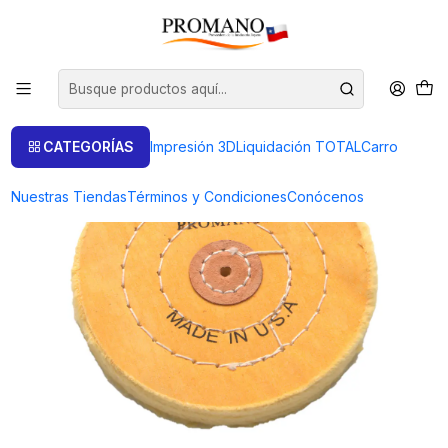
Inicio
Pulido Brillo
Pañete Paño
PAÑETE PARA PULIDO AMARILLO 4 X 50 MM USA
CATEGORÍAS
Impresión 3D
Liquidación TOTAL
Carro
Nuestras Tiendas
Términos y Condiciones
Conócenos