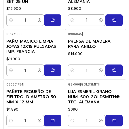
SET 25 UN
ALEMANIA
$12.900
$8.900
Cantidad
Cantidad
051471000
|
0906045
|
PAÑO MAGICO LIMPIA
PRENSA DE MADERA
JOYAS 12X15 PULGADAS
PARA ANILLO
IMP. FRANCIA
$14.900
$11.900
Cantidad
Cantidad
050601754
|
GS-500
|
GOLDSMITH
PAÑETE PEQUEÑO DE
LIJA ESMERIL GRANO
FIELTRO. DIAMETRO 50
NUM. 500 GOLDSMITH®
MM X 12 MM
TEC. ALEMANA
$1.890
$690
Cantidad
Cantidad