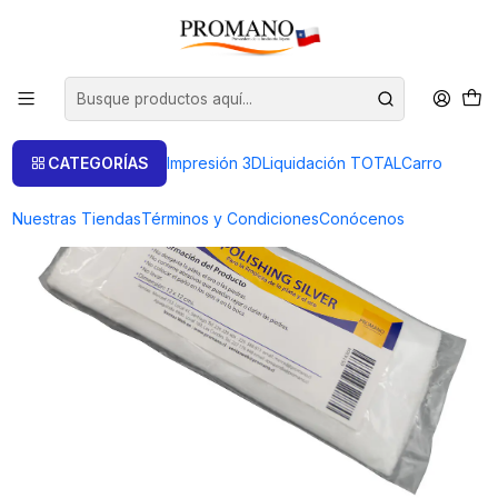
Inicio
Pulido Brillo
Pañete Paño
PAÑO LIMPIA JOYAS 12 X 12 CMS NACIONAL
CATEGORÍAS
Impresión 3D
Liquidación TOTAL
Carro
Nuestras Tiendas
Términos y Condiciones
Conócenos