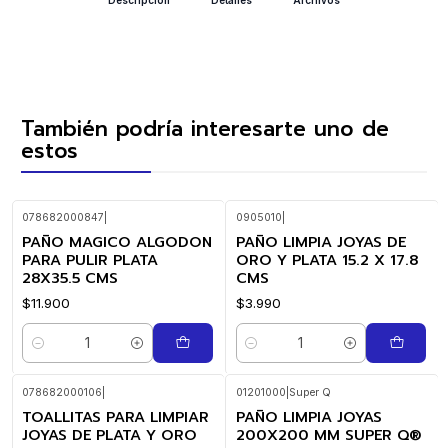
También podría interesarte uno de
estos
078682000847
|
0905010
|
PAÑO MAGICO ALGODON
PAÑO LIMPIA JOYAS DE
PARA PULIR PLATA
ORO Y PLATA 15.2 X 17.8
28X35.5 CMS
CMS
$11.900
$3.990
Cantidad
Cantidad
078682000106
|
01201000
|
Super Q
TOALLITAS PARA LIMPIAR
PAÑO LIMPIA JOYAS
JOYAS DE PLATA Y ORO
200X200 MM SUPER Q®