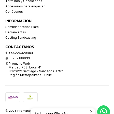
Términos y Condiciones
Accesorios para engastar
Conócenos
INFORMACIÓN
Semielaborados Plata
Herramientas
Casting Sandcasting
CONTÁCTANOS
+56226329404
56962189933
Promano Web
Merced 753, Local 41
8320122 Santiago - Santiago Centro
Región Metropolitana - Chile
2026 Promano.
Pedidos por WhatsApp