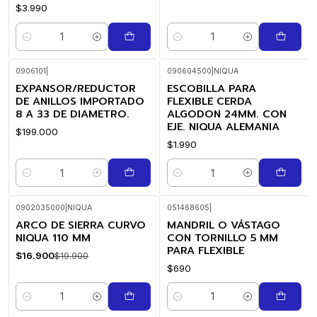
$3.990
Cantidad
Cantidad
0906101
|
090604500
|
NIQUA
EXPANSOR/REDUCTOR
ESCOBILLA PARA
DE ANILLOS IMPORTADO
FLEXIBLE CERDA
8 A 33 DE DIAMETRO.
ALGODON 24MM. CON
EJE. NIQUA ALEMANIA
$199.000
$1.990
Cantidad
Cantidad
0902035000
|
NIQUA
051468605
|
ARCO DE SIERRA CURVO
MANDRIL O VÁSTAGO
-15%
OFF
NIQUA 110 MM
CON TORNILLO 5 MM
PARA FLEXIBLE
$16.900
$19.900
$690
Cantidad
Cantidad