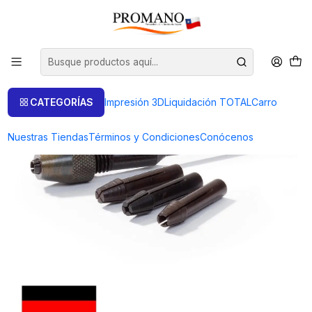
Inicio
Herramientas
Brocas
PORTABROCA ANTILOPE CON 4 MANDRILES
CATEGORÍAS
Impresión 3D
Liquidación TOTAL
Carro
Nuestras Tiendas
Términos y Condiciones
Conócenos