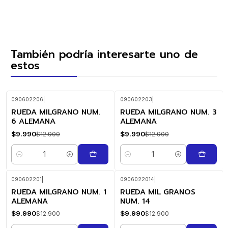
También podría interesarte uno de
estos
090602206
|
090602203
|
RUEDA MILGRANO NUM.
RUEDA MILGRANO NUM. 3
-23%
-23%
OFF
OFF
6 ALEMANA
ALEMANA
$9.990
$9.990
$12.900
$12.900
Cantidad
Cantidad
090602201
|
0906022014
|
RUEDA MILGRANO NUM. 1
RUEDA MIL GRANOS
-23%
-23%
OFF
OFF
ALEMANA
NUM. 14
$9.990
$9.990
$12.900
$12.900