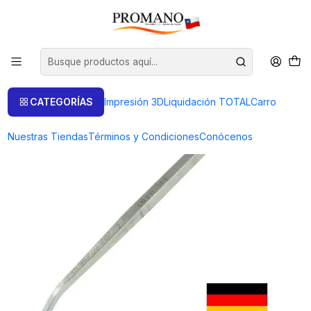
Inicio
Liquidación TOTAL
Engaste y Grabado
RUEDA MILGRANO Num. 9 ALEMANA
CATEGORÍAS
Impresión 3D
Liquidación TOTAL
Carro
Nuestras Tiendas
Términos y Condiciones
Conócenos