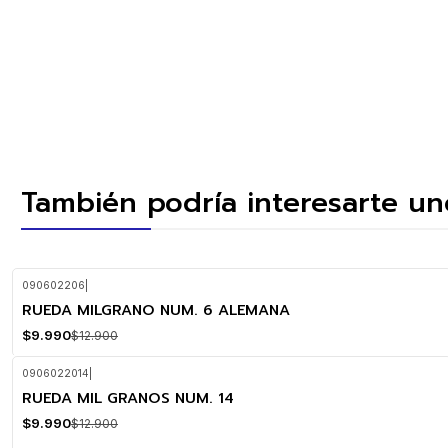
También podría interesarte un
090602206
|
RUEDA MILGRANO NUM. 6 ALEMANA
-23%
OFF
$9.990
$12.900
0906022014
|
RUEDA MIL GRANOS NUM. 14
-23%
OFF
$9.990
$12.900