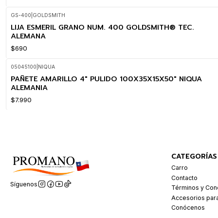
GS-400
|
GOLDSMITH
LIJA ESMERIL GRANO NUM. 400 GOLDSMITH® TEC.
ALEMANA
$690
05045100
|
NIQUA
PAÑETE AMARILLO 4" PULIDO 100X35X15X50" NIQUA
ALEMANIA
$7.990
CATEGORÍAS
Carro
Contacto
Síguenos
Términos y Con
Accesorios par
Conócenos