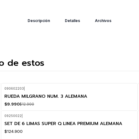
Descripción
Detalles
Archivos
o de estos
090602203
|
RUEDA MILGRANO NUM. 3 ALEMANA
-23%
OFF
$9.990
$12.900
09250022
|
SET DE 6 LIMAS SUPER Q LINEA PREMIUM ALEMANA
$124.900