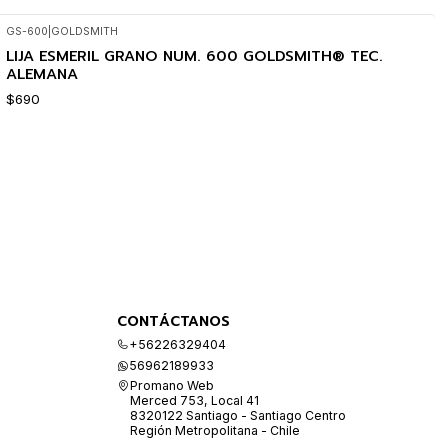
GS-600
|
GOLDSMITH
LIJA ESMERIL GRANO NUM. 600 GOLDSMITH® TEC.
ALEMANA
$690
CONTÁCTANOS
+56226329404
56962189933
Promano Web
Merced 753, Local 41
8320122 Santiago - Santiago Centro
Región Metropolitana - Chile