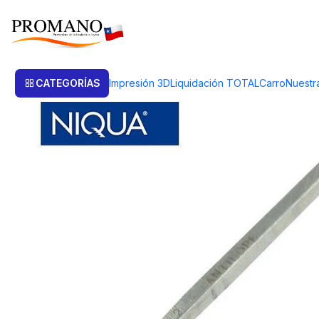
Inicio
Liquidación TOTAL
Engaste y Grabado
RUEDA MILGRANO Num
CATEGORÍAS
Impresión 3D
Liquidación TOTAL
Carro
Nuestr