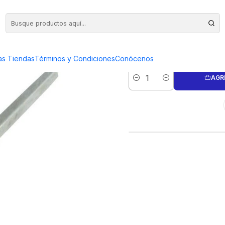
. 1 ALEMANA
RUEDA M
as Tiendas
Términos y Condiciones
Conócenos
AGR
Cantidad