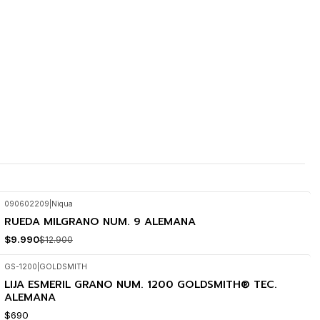
090602209
|
Niqua
RUEDA MILGRANO NUM. 9 ALEMANA
-23%
OFF
$9.990
$12.900
GS-1200
|
GOLDSMITH
LIJA ESMERIL GRANO NUM. 1200 GOLDSMITH® TEC.
ALEMANA
$690