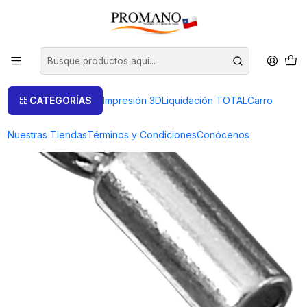
Inicio
Productos de Plata
Terminales Plata
TERMINAL 5.0 MM X UNIDAD
CATEGORÍAS
Impresión 3D
Liquidación TOTAL
Carro
Nuestras Tiendas
Términos y Condiciones
Conócenos