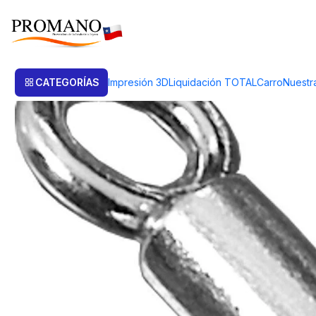
Inicio
Productos de Plata
Terminales Plata
TERMINAL 2.5 MM X UN
CATEGORÍAS
Impresión 3D
Liquidación TOTAL
Carro
Nuestr