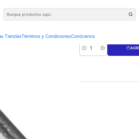
IDAD
TERM
as Tiendas
Términos y Condiciones
Conócenos
AGR
Cantidad