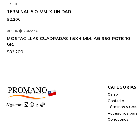
TR-50
|
TERMINAL 5.0 MM X UNIDAD
$2.200
01110154
|
PROMANO
MOSTACILLAS CUADRADAS 1.5X4 MM. AG 950 PQTE 10
GR.
$32.700
CATEGORÍAS
Carro
Contacto
Síguenos
Términos y Con
Accesorios par
Conócenos