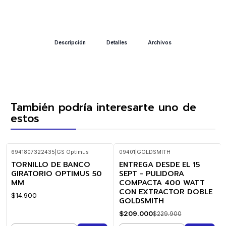
Descripción
Detalles
Archivos
También podría interesarte uno de
estos
6941807322435
|
GS Optimus
09401
|
GOLDSMITH
TORNILLO DE BANCO
ENTREGA DESDE EL 15
-9%
OFF
GIRATORIO OPTIMUS 50
SEPT - PULIDORA
MM
COMPACTA 400 WATT
CON EXTRACTOR DOBLE
$14.900
GOLDSMITH
$209.000
$229.900