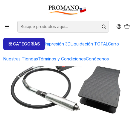
Inicio
Sin Descuento
TORNO COLGANTE PROFESIONAL GOLDSMITH® 300 WATT
CATEGORÍAS
Impresión 3D
Liquidación TOTAL
Carro
Nuestras Tiendas
Términos y Condiciones
Conócenos