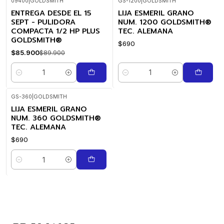
09400
|
GOLDSMITH
GS-1200
|
GOLDSMITH
ENTREGA DESDE EL 15
LIJA ESMERIL GRANO
-4%
OFF
SEPT - PULIDORA
NUM. 1200 GOLDSMITH®
COMPACTA 1/2 HP PLUS
TEC. ALEMANA
GOLDSMITH®
$690
$85.900
$89.900
Cantidad
Cantidad
GS-360
|
GOLDSMITH
LIJA ESMERIL GRANO
NUM. 360 GOLDSMITH®
TEC. ALEMANA
$690
Cantidad