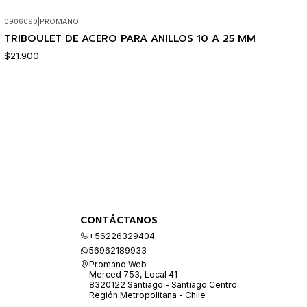
0906090
|
PROMANO
TRIBOULET DE ACERO PARA ANILLOS 10 A 25 MM
$21.900
CONTÁCTANOS
+56226329404
56962189933
Promano Web
Merced 753, Local 41
8320122 Santiago - Santiago Centro
Región Metropolitana - Chile