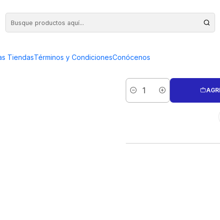
 SINUSOIDAL MEDIANO
TRIBOUL
as Tiendas
Términos y Condiciones
Conócenos
AGR
Cantidad