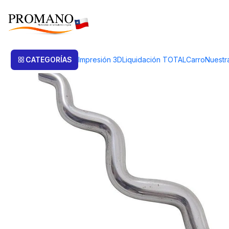
Inicio
Herramientas
Golpe Embutido Dobles
TRIBOULET / MANDRIL
CATEGORÍAS
Impresión 3D
Liquidación TOTAL
Carro
Nuestr