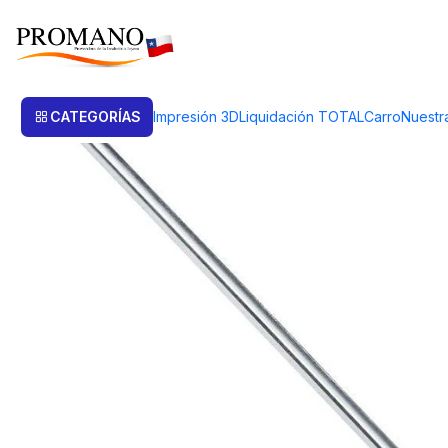
Inicio
Semielaborados Plata
Alambres Plata
ALAMBRE REDONDO 3.5
CATEGORÍAS
Impresión 3D
Liquidación TOTAL
Carro
Nuestr