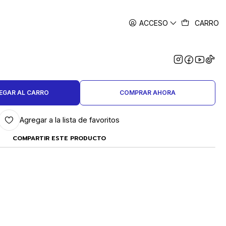
ACCESO
CARRO
|
DONDO 3.5 MM AG 950 TIRA
50 GRAMOS
EGAR AL CARRO
COMPRAR AHORA
Agregar a la lista de favoritos
COMPARTIR ESTE PRODUCTO