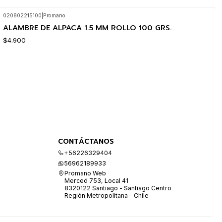
020802215100
|
Promano
ALAMBRE DE ALPACA 1.5 MM ROLLO 100 GRS.
$4.900
CONTÁCTANOS
+56226329404
56962189933
Promano Web
Merced 753, Local 41
8320122 Santiago - Santiago Centro
Región Metropolitana - Chile