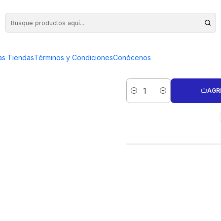
 MM AG 950 TIRA 50 GRAMOS
ALAMBRE RE
as Tiendas
Términos y Condiciones
Conócenos
AGR
Cantidad