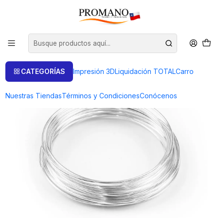
Inicio
Semielaborados Plata
Alambres Plata
ALAMBRE REDONDO DIAMETRO 0.50 - (25GRS.)
CATEGORÍAS
Impresión 3D
Liquidación TOTAL
Carro
Nuestras Tiendas
Términos y Condiciones
Conócenos