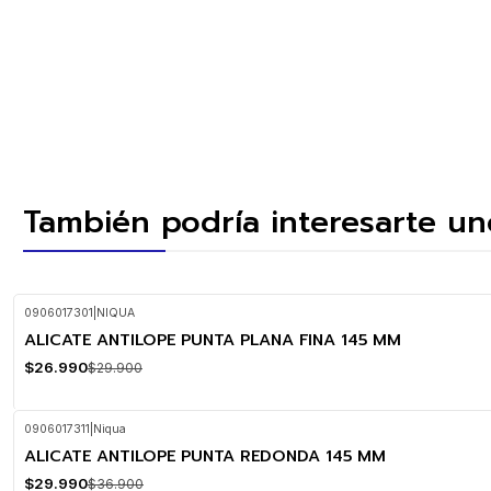
También podría interesarte un
0906017301
|
NIQUA
ALICATE ANTILOPE PUNTA PLANA FINA 145 MM
-10%
OFF
$26.990
$29.900
0906017311
|
Niqua
ALICATE ANTILOPE PUNTA REDONDA 145 MM
-19%
OFF
$29.990
$36.900