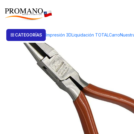
Inicio
Herramientas
Alicates
ALICATE ANTILOPE PUNTA PLANA Y 
CATEGORÍAS
Impresión 3D
Liquidación TOTAL
Carro
Nuestr