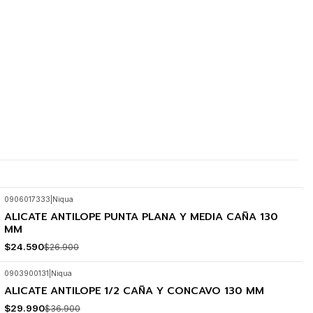
0906017333
|
Niqua
ALICATE ANTILOPE PUNTA PLANA Y MEDIA CAÑA 130
-9%
OFF
MM
$24.590
$26.900
0903900131
|
Niqua
ALICATE ANTILOPE 1/2 CAÑA Y CONCAVO 130 MM
-19%
OFF
$29.990
$36.900