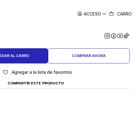
ACCESO
CARRO
|
 ANTILOPE PUNTA PLANA Y
REDONDA 130 MM
EGAR AL CARRO
COMPRAR AHORA
Agregar a la lista de favoritos
COMPARTIR ESTE PRODUCTO