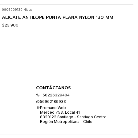
0906009130
|
Niqua
ALICATE ANTILOPE PUNTA PLANA NYLON 130 MM
$23.900
CONTÁCTANOS
+56226329404
56962189933
Promano Web
Merced 753, Local 41
8320122 Santiago - Santiago Centro
Región Metropolitana - Chile