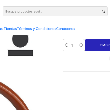
REDONDA 130 MM
ALICATE
as Tiendas
Términos y Condiciones
Conócenos
AGR
Cantidad