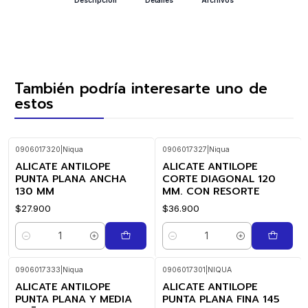
También podría interesarte uno de
estos
0906017320
|
Niqua
0906017327
|
Niqua
ALICATE ANTILOPE
ALICATE ANTILOPE
PUNTA PLANA ANCHA
CORTE DIAGONAL 120
130 MM
MM. CON RESORTE
$27.900
$36.900
Cantidad
Cantidad
0906017333
|
Niqua
0906017301
|
NIQUA
ALICATE ANTILOPE
ALICATE ANTILOPE
-9%
-10%
OFF
OFF
PUNTA PLANA Y MEDIA
PUNTA PLANA FINA 145