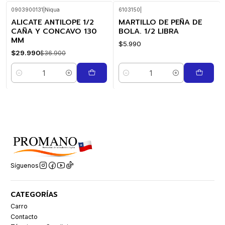
0903900131
|
Niqua
6103150
|
ALICATE ANTILOPE 1/2
MARTILLO DE PEÑA DE
-19%
OFF
CAÑA Y CONCAVO 130
BOLA. 1/2 LIBRA
MM
$5.990
$29.990
$36.900
Cantidad
Cantidad
Síguenos
CATEGORÍAS
Carro
Contacto