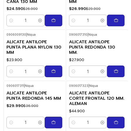
CAÑA 130 MM
MM
$24.590
$26.990
$26.900
$29.900
Cantidad
Cantidad
0906009130
|
Niqua
0906017310
|
Niqua
ALICATE ANTILOPE
ALICATE ANTILOPE
PUNTA PLANA NYLON 130
PUNTA REDONDA 130
MM
MM.
$23.900
$27.900
Cantidad
Cantidad
0906017311
|
Niqua
0906017323
|
Niqua
ALICATE ANTILOPE
ALICATE ANTILOPE
-19%
OFF
PUNTA REDONDA 145 MM
CORTE FRONTAL 120 MM.
ALEMAN
$29.990
$36.900
$44.900
Cantidad
Cantidad