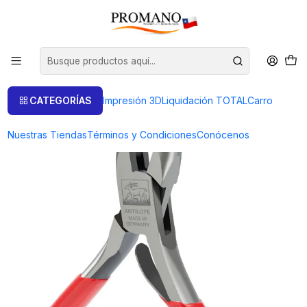
Inicio
Herramientas
Alicates
ALICATE ANTILOPE PUNTA PLANA CURVA 120MM.
CATEGORÍAS
Impresión 3D
Liquidación TOTAL
Carro
Nuestras Tiendas
Términos y Condiciones
Conócenos