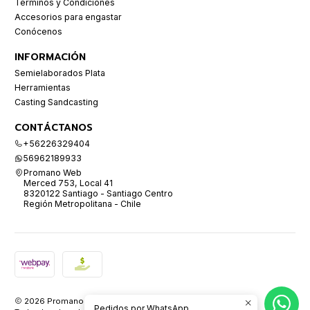
Términos y Condiciones
Accesorios para engastar
Conócenos
INFORMACIÓN
Semielaborados Plata
Herramientas
Casting Sandcasting
CONTÁCTANOS
+56226329404
56962189933
Promano Web
Merced 753, Local 41
8320122 Santiago - Santiago Centro
Región Metropolitana - Chile
2026 Promano.
Pedidos por WhatsApp