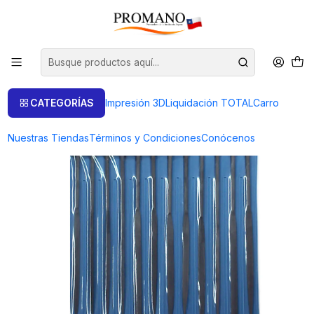
Inicio
Herramientas
Limas
SET DE 12 LIMAS MATRICERAS 2º CORTE EUROTOOL
CATEGORÍAS
Impresión 3D
Liquidación TOTAL
Carro
Nuestras Tiendas
Términos y Condiciones
Conócenos