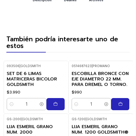
También podría interesarte uno de
estos
093506
|
GOLDSMITH
0514687623
|
PROMANO
SET DE 6 LIMAS
ESCOBILLA BRONCE CON
MATRICERAS BICOLOR
EJE DIAMETRO 22 MM.
GOLDSMITH
PARA DREMEL O TORNO.
$3.990
$990
Cantidad
Cantidad
GS-2000
|
GOLDSMITH
GS-1200
|
GOLDSMITH
LIJA ESMERIL GRANO
LIJA ESMERIL GRANO
NUM. 2000
NUM. 1200 GOLDSMITH®