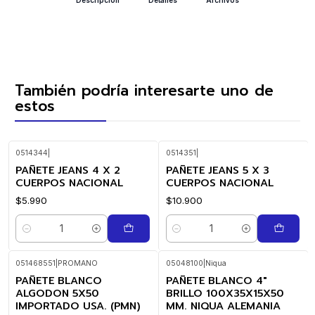
También podría interesarte uno de
estos
0514344
|
0514351
|
PAÑETE JEANS 4 X 2
PAÑETE JEANS 5 X 3
CUERPOS NACIONAL
CUERPOS NACIONAL
$5.990
$10.900
Cantidad
Cantidad
051468551
|
PROMANO
05048100
|
Niqua
PAÑETE BLANCO
PAÑETE BLANCO 4"
ALGODON 5X50
BRILLO 100X35X15X50
IMPORTADO USA. (PMN)
MM. NIQUA ALEMANIA