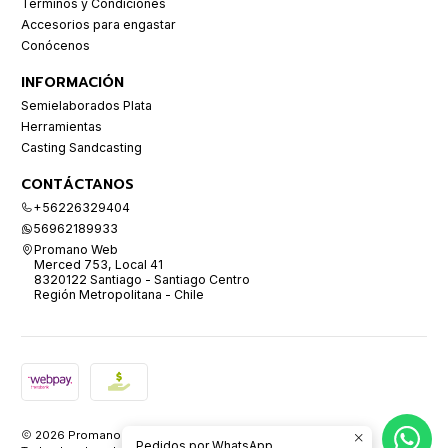
Términos y Condiciones
Accesorios para engastar
Conócenos
INFORMACIÓN
Semielaborados Plata
Herramientas
Casting Sandcasting
CONTÁCTANOS
+56226329404
56962189933
Promano Web
Merced 753, Local 41
8320122 Santiago - Santiago Centro
Región Metropolitana - Chile
2026 Promano.
Pedidos por WhatsApp