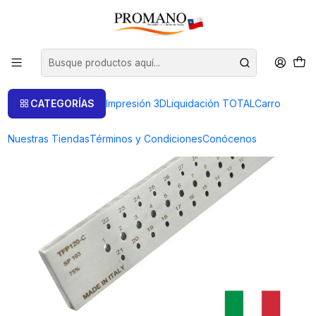
Inicio
Herramientas
Hileras
HILERA OVALADA 6 A 3 MM CHINETTI (ITALIA)
CATEGORÍAS
Impresión 3D
Liquidación TOTAL
Carro
Nuestras Tiendas
Términos y Condiciones
Conócenos