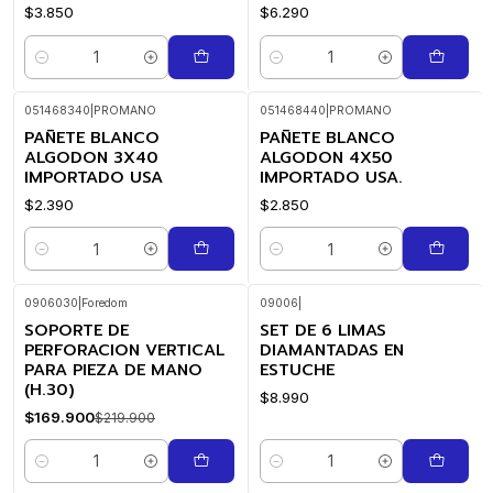
$3.850
$6.290
Cantidad
Cantidad
051468340
|
PROMANO
051468440
|
PROMANO
PAÑETE BLANCO
PAÑETE BLANCO
ALGODON 3X40
ALGODON 4X50
IMPORTADO USA
IMPORTADO USA.
$2.390
$2.850
Cantidad
Cantidad
0906030
|
Foredom
09006
|
SOPORTE DE
SET DE 6 LIMAS
-23%
OFF
PERFORACION VERTICAL
DIAMANTADAS EN
PARA PIEZA DE MANO
ESTUCHE
(H.30)
$8.990
$169.900
$219.900
Cantidad
Cantidad