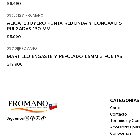
$6.490
090601231
|
PROMANO
ALICATE JOYERO PUNTA REDONDA Y CONCAVO 5
PULGADAS 130 MM.
$5.990
090101
|
PROMANO
MARTILLO ENGASTE Y REPUJADO 65MM 3 PUNTAS
$19.900
CATEGORÍAS
Carro
Contacto
Síguenos
Términos y Con
Accesorios par
Conócenos