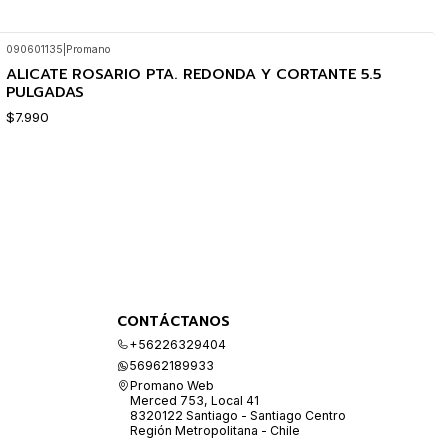
090601135
|
Promano
ALICATE ROSARIO PTA. REDONDA Y CORTANTE 5.5
PULGADAS
$7.990
CONTÁCTANOS
+56226329404
56962189933
Promano Web
Merced 753, Local 41
8320122 Santiago - Santiago Centro
Región Metropolitana - Chile