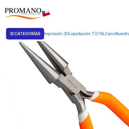
Inicio
Herramientas
Alicates
ALICATE JOYERO PUNTA CONICA DOBL
CATEGORÍAS
Impresión 3D
Liquidación TOTAL
Carro
Nuestr