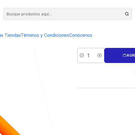
E 10 A 1 MM
ALICATE JO
as Tiendas
Términos y Condiciones
Conócenos
AGR
Cantidad