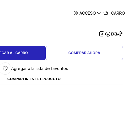
ACCESO
CARRO
|
YERO PUNTA CONICA DOBLE 10
A 1 MM
EGAR AL CARRO
COMPRAR AHORA
Agregar a la lista de favoritos
COMPARTIR ESTE PRODUCTO