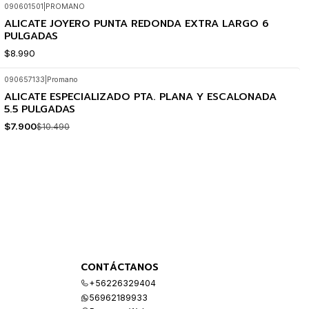
090601501
|
PROMANO
ALICATE JOYERO PUNTA REDONDA EXTRA LARGO 6
PULGADAS
$8.990
090657133
|
Promano
ALICATE ESPECIALIZADO PTA. PLANA Y ESCALONADA
-25%
OFF
5.5 PULGADAS
$7.900
$10.490
CONTÁCTANOS
+56226329404
56962189933