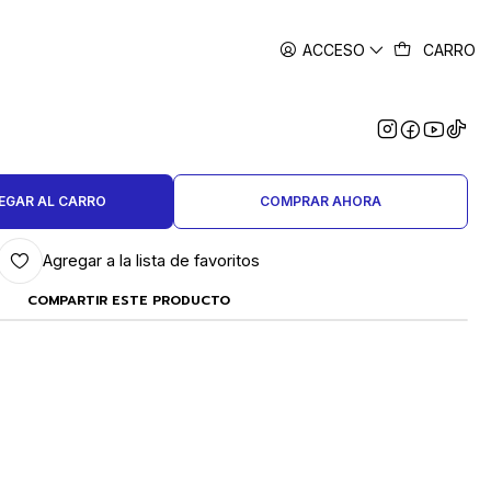
ACCESO
CARRO
|
JOYERO PUNTA PLANA FINA
ARGA 6 PULGADAS
EGAR AL CARRO
COMPRAR AHORA
Agregar a la lista de favoritos
COMPARTIR ESTE PRODUCTO