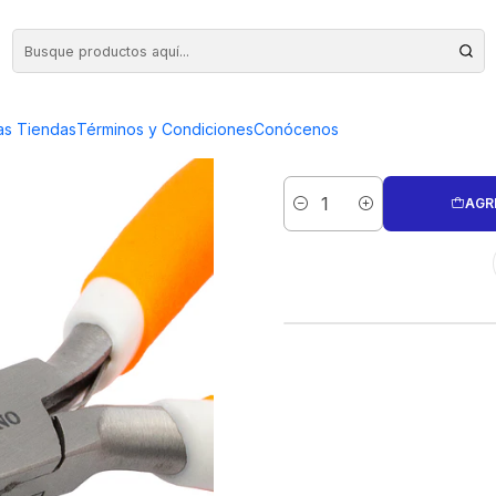
 LARGA 6 PULGADAS
ALICATE 
as Tiendas
Términos y Condiciones
Conócenos
L
AGR
Cantidad