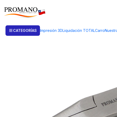
Inicio
Herramientas
Alicates
ALICATE JOYERO PUNTA PLANA FINA
CATEGORÍAS
Impresión 3D
Liquidación TOTAL
Carro
Nuestr