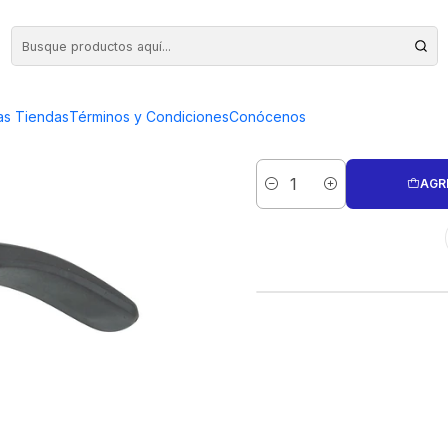
XTRA LARGO 6 PULGADAS
ALICATE JO
as Tiendas
Términos y Condiciones
Conócenos
L
AGR
Cantidad