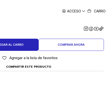
ACCESO
CARRO
|
YERO PUNTA REDONDA EXTRA
ARGO 6 PULGADAS
EGAR AL CARRO
COMPRAR AHORA
Agregar a la lista de favoritos
COMPARTIR ESTE PRODUCTO