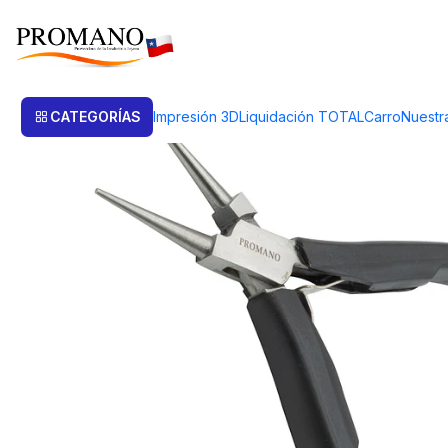
Inicio
Herramientas
Alicates
ALICATE JOYERO PUNTA REDONDA E
CATEGORÍAS
Impresión 3D
Liquidación TOTAL
Carro
Nuestr