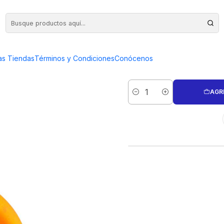
TRARGOLLAS 7 PULGADAS
ALICAT
as Tiendas
Términos y Condiciones
Conócenos
CONTR
AGR
Cantidad