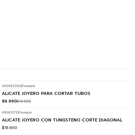
090683300
|
Promano
ALICATE JOYERO PARA CORTAR TUBOS
-40%
OFF
$8.990
$14.900
09060175
|
Promano
ALICATE JOYERO CON TUNGSTENO CORTE DIAGONAL
$19.900