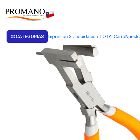
Inicio
Herramientas
Alicates
ALICATE JOYERO PARA CORTAR CON
CATEGORÍAS
Impresión 3D
Liquidación TOTAL
Carro
Nuestr