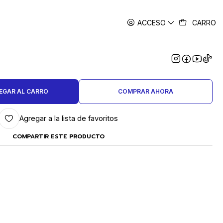
ACCESO
CARRO
|
E JOYERO PARA CORTAR
ARGOLLAS 7 PULGADAS
EGAR AL CARRO
COMPRAR AHORA
Agregar a la lista de favoritos
COMPARTIR ESTE PRODUCTO