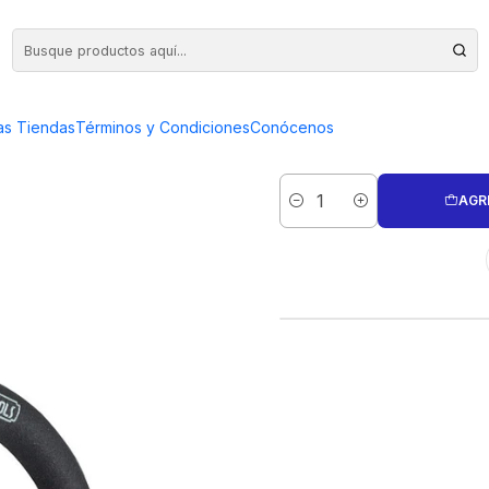
.5" UYUSTOOLS
ALICATE P
as Tiendas
Términos y Condiciones
Conócenos
AGR
Cantidad