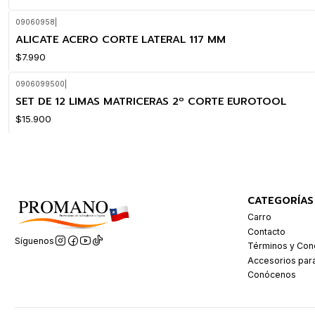
09060958
|
ALICATE ACERO CORTE LATERAL 117 MM
$7.990
0906099500
|
SET DE 12 LIMAS MATRICERAS 2º CORTE EUROTOOL
$15.900
CATEGORÍAS
Carro
Contacto
Síguenos
Términos y Con
Accesorios par
Conócenos