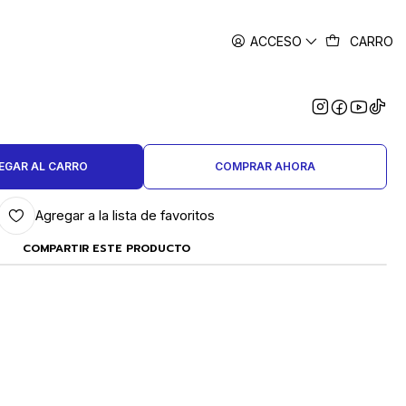
ACCESO
CARRO
|
TA.C/CORTE Y DENTADA 4.5"
UYUSTOOLS
EGAR AL CARRO
COMPRAR AHORA
Agregar a la lista de favoritos
COMPARTIR ESTE PRODUCTO