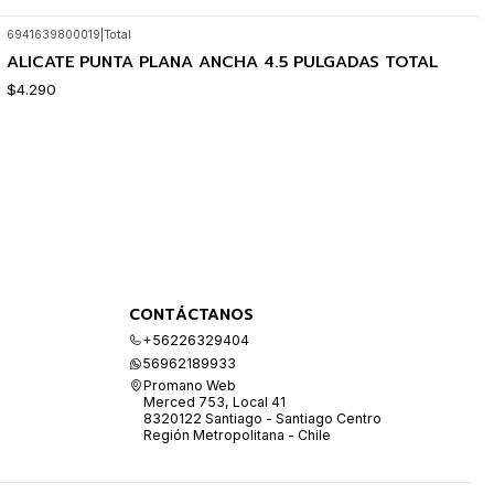
6941639800019
|
Total
ALICATE PUNTA PLANA ANCHA 4.5 PULGADAS TOTAL
$4.290
CONTÁCTANOS
+56226329404
56962189933
Promano Web
Merced 753, Local 41
8320122 Santiago - Santiago Centro
Región Metropolitana - Chile