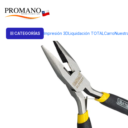
Inicio
Herramientas
Alicates
ALICATE PTA.C/CORTE Y DENTADA 4
CATEGORÍAS
Impresión 3D
Liquidación TOTAL
Carro
Nuestr