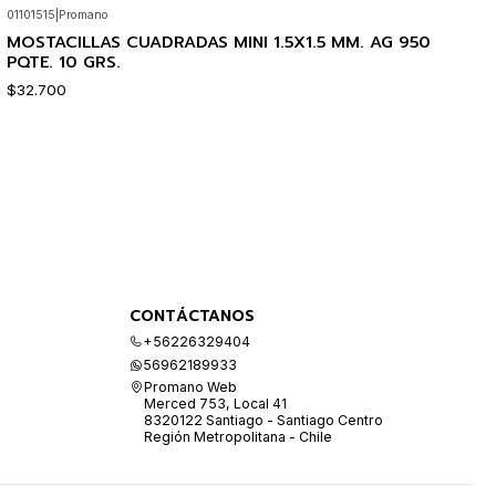
01101515
|
Promano
MOSTACILLAS CUADRADAS MINI 1.5X1.5 MM. AG 950
PQTE. 10 GRS.
$32.700
CONTÁCTANOS
+56226329404
56962189933
Promano Web
Merced 753, Local 41
8320122 Santiago - Santiago Centro
Región Metropolitana - Chile