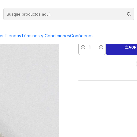
BADAS Num. 10 - 14GRS.
BARRA MONO
as Tiendas
Términos y Condiciones
Conócenos
AGR
Cantidad