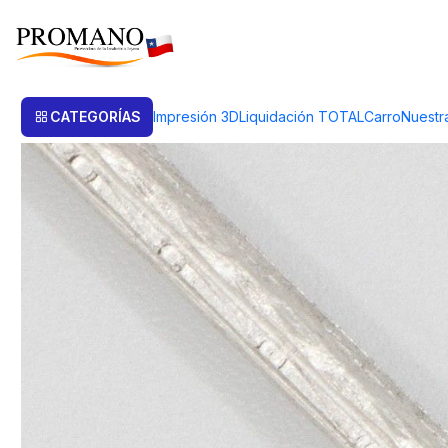
Inicio
Semielaborados Plata
Láminas Texturizadas
BARRA MONOGRA
CATEGORÍAS
Impresión 3D
Liquidación TOTAL
Carro
Nuestr