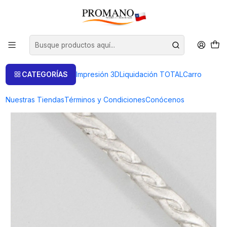
Inicio
Semielaborados Plata
Láminas Texturizadas
BARRA MONOGRABADAS Num. 3 - 7GRS.
CATEGORÍAS
Impresión 3D
Liquidación TOTAL
Carro
Nuestras Tiendas
Términos y Condiciones
Conócenos