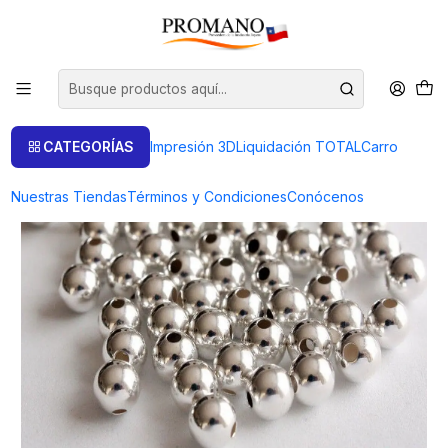
Inicio
Fornitura Ag925
Bolitas
BOLITA DE PLATA Ø 3.0 MM. 5GRS. 88 UNIDADES APROX.
CATEGORÍAS
Impresión 3D
Liquidación TOTAL
Carro
Nuestras Tiendas
Términos y Condiciones
Conócenos