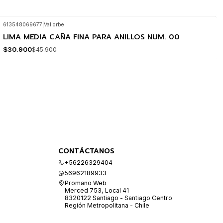
613548069677
|
Vallorbe
LIMA MEDIA CAÑA FINA PARA ANILLOS NUM. 00
-33%
OFF
$30.900
$45.900
CONTÁCTANOS
+56226329404
56962189933
Promano Web
Merced 753, Local 41
8320122 Santiago - Santiago Centro
Región Metropolitana - Chile