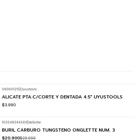
090601215
|
Uyustools
ALICATE PTA.C/CORTE Y DENTADA 4.5" UYUSTOOLS
$3.990
613548344569
|
Vallorbe
BURIL CARBURO TUNGSTENO ONGLETTE NUM. 3
-30%
OFF
$20.900
$29.900