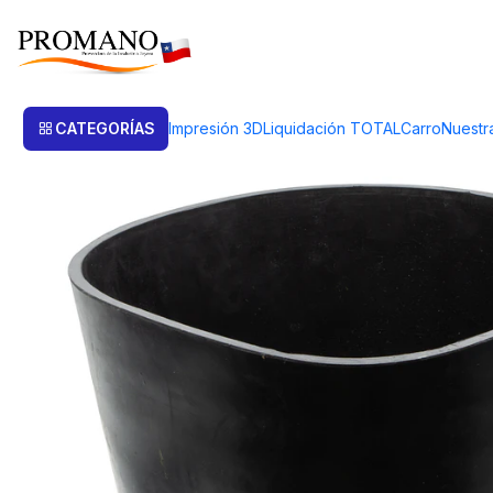
Inicio
Liquidación TOTAL
Casting
BOWL MEZCLADOR DE INVESTIM
CATEGORÍAS
Impresión 3D
Liquidación TOTAL
Carro
Nuestr