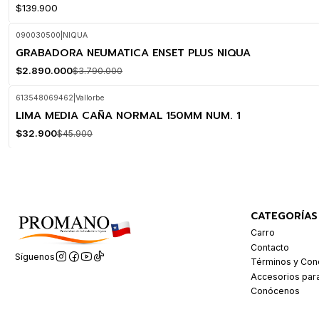
$139.900
090030500
|
NIQUA
GRABADORA NEUMATICA ENSET PLUS NIQUA
-24%
OFF
$2.890.000
$3.790.000
613548069462
|
Vallorbe
LIMA MEDIA CAÑA NORMAL 150MM NUM. 1
-28%
OFF
$32.900
$45.900
CATEGORÍAS
Carro
Contacto
Síguenos
Términos y Con
Accesorios par
Conócenos