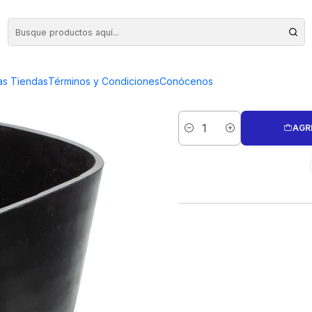
ENTO 8 PULGADAS
BOWL MEZC
as Tiendas
Términos y Condiciones
Conócenos
AGR
Cantidad