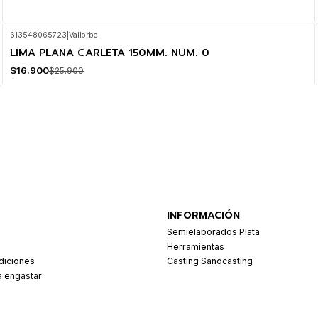
613548065723
|
Vallorbe
LIMA PLANA CARLETA 150MM. NUM. 0
-35%
OFF
$16.900
$25.900
INFORMACIÓN
Semielaborados Plata
Herramientas
diciones
Casting Sandcasting
a engastar