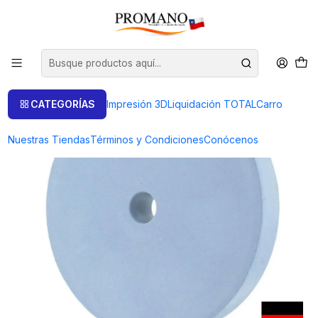
Inicio
Liquidación TOTAL
Brillo
RUEDA SILICONA CELESTE PULIDO FINO 100 X 15MM ANTILOPE
CATEGORÍAS
Impresión 3D
Liquidación TOTAL
Carro
Nuestras Tiendas
Términos y Condiciones
Conócenos