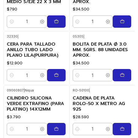
MEDIO S/EJE 22 X 3 MM
APROX.
$790
$34.500
Cantidad
Cantidad
32330
|
05305
|
CERA PARA TALLADO
BOLITA DE PLATA Ø 3.0
ANILLO TUBO LADO
MM. 5GRS. 88 UNIDADES
PLANO LILA(PURPURA)
APROX.
$12.900
$34.500
Cantidad
Cantidad
09060807
|
Niqua
RO-50100
|
CILINDRO SILICONA
CADENA DE PLATA
VERDE EXTRAFINO (PARA
ROLO-50 X METRO AG
PLATINO) 14X12MM
925
$3.790
$28.590
Cantidad
Cantidad