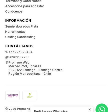
Términos y Condiciones
Accesorios para engastar
Conócenos
INFORMACIÓN
Semielaborados Plata
Herramientas
Casting Sandcasting
CONTÁCTANOS
+56226329404
56962189933
Promano Web
Merced 753, Local 41
8320122 Santiago - Santiago Centro
Región Metropolitana - Chile
2026 Promano.
Pedidos por WhatsApp