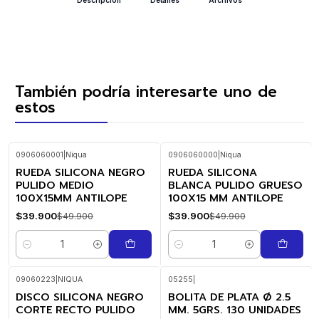
También podría interesarte uno de
estos
0906060001
|
Niqua
0906060000
|
Niqua
RUEDA SILICONA NEGRO
RUEDA SILICONA
-20%
-20%
OFF
OFF
PULIDO MEDIO
BLANCA PULIDO GRUESO
100X15MM ANTILOPE
100X15 MM ANTILOPE
$39.900
$39.900
$49.900
$49.900
Cantidad
Cantidad
09060223
|
NIQUA
05255
|
DISCO SILICONA NEGRO
BOLITA DE PLATA Ø 2.5
CORTE RECTO PULIDO
MM. 5GRS. 130 UNIDADES