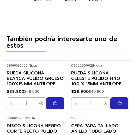
También podría interesarte uno de
estos
0906060000
|
Niqua
0906060002
|
Niqua
RUEDA SILICONA
RUEDA SILICONA
-20%
-20%
OFF
OFF
BLANCA PULIDO GRUESO
CELESTE PULIDO FINO
100X15 MM ANTILOPE
100 X 15MM ANTILOPE
$39.900
$39.900
$49.900
$49.900
Cantidad
Cantidad
09060223
|
NIQUA
32330
|
DISCO SILICONA NEGRO
CERA PARA TALLADO
CORTE RECTO PULIDO
ANILLO TUBO LADO