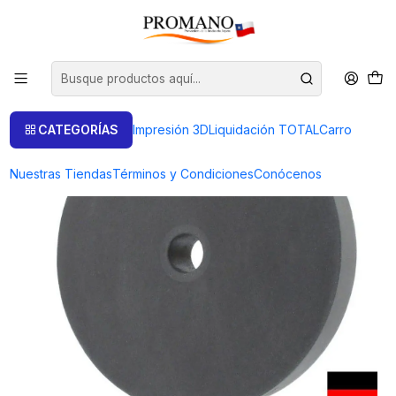
Inicio
Liquidación TOTAL
Brillo
RUEDA SILICONA NEGRO PULIDO MEDIO 100X15MM ANTILOPE
CATEGORÍAS
Impresión 3D
Liquidación TOTAL
Carro
Nuestras Tiendas
Términos y Condiciones
Conócenos