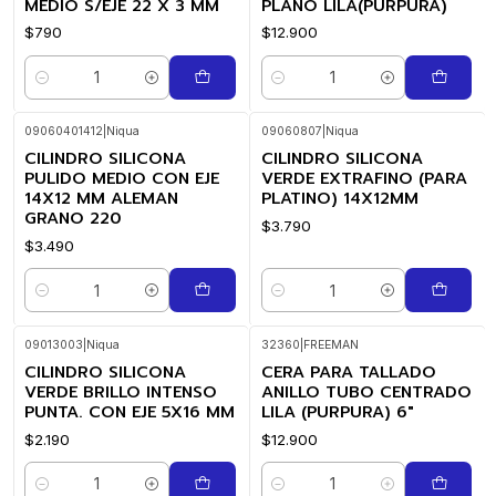
MEDIO S/EJE 22 X 3 MM
PLANO LILA(PURPURA)
$790
$12.900
Cantidad
Cantidad
09060401412
|
Niqua
09060807
|
Niqua
CILINDRO SILICONA
CILINDRO SILICONA
PULIDO MEDIO CON EJE
VERDE EXTRAFINO (PARA
14X12 MM ALEMAN
PLATINO) 14X12MM
GRANO 220
$3.790
$3.490
Cantidad
Cantidad
09013003
|
Niqua
32360
|
FREEMAN
CILINDRO SILICONA
CERA PARA TALLADO
VERDE BRILLO INTENSO
ANILLO TUBO CENTRADO
PUNTA. CON EJE 5X16 MM
LILA (PURPURA) 6"
$2.190
$12.900
Cantidad
Cantidad