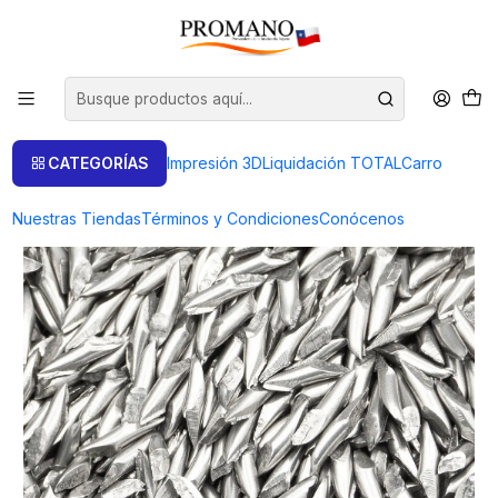
Inicio
Pulido Brillo
Chips
CHIPS ACERO INOXIDABLE PIN OBLICUOS 1.5X6 MM 1KL
CATEGORÍAS
Impresión 3D
Liquidación TOTAL
Carro
Nuestras Tiendas
Términos y Condiciones
Conócenos