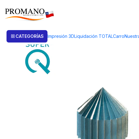
Inicio
Perforación Corte
Fresas
FRESA CILINDRO EN PUNTA 1.2 MM.
CATEGORÍAS
Impresión 3D
Liquidación TOTAL
Carro
Nuestr