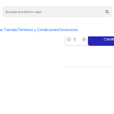
 SUPER Q
FRESA CILIND
as Tiendas
Términos y Condiciones
Conócenos
AGR
Cantidad