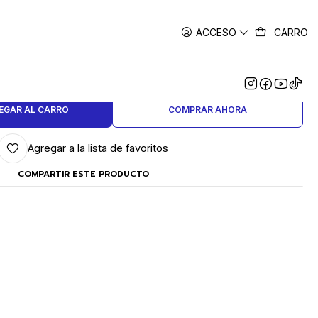
ACCESO
CARRO
|
RO EN PUNTA 1.2 MM. SUPER Q
EGAR AL CARRO
COMPRAR AHORA
Agregar a la lista de favoritos
COMPARTIR ESTE PRODUCTO