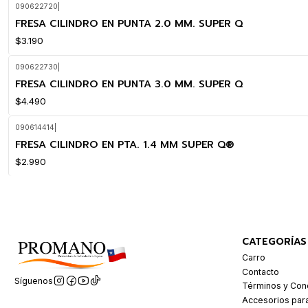
090622720
|
FRESA CILINDRO EN PUNTA 2.0 MM. SUPER Q
$3.190
090622730
|
FRESA CILINDRO EN PUNTA 3.0 MM. SUPER Q
$4.490
090614414
|
FRESA CILINDRO EN PTA. 1.4 MM SUPER Q®
$2.990
CATEGORÍAS
Carro
Contacto
Síguenos
Términos y Con
Accesorios par