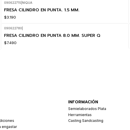
090622715
|
NIQUA
FRESA CILINDRO EN PUNTA. 1.5 MM.
$3.190
090622780
|
FRESA CILINDRO EN PUNTA 8.0 MM. SUPER Q
$7.490
INFORMACIÓN
Semielaborados Plata
Herramientas
diciones
Casting Sandcasting
a engastar