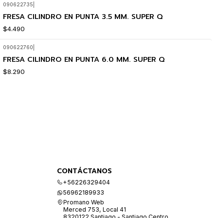
090622735
|
FRESA CILINDRO EN PUNTA 3.5 MM. SUPER Q
$4.490
090622760
|
FRESA CILINDRO EN PUNTA 6.0 MM. SUPER Q
$8.290
CONTÁCTANOS
+56226329404
56962189933
Promano Web
Merced 753, Local 41
8320122 Santiago - Santiago Centro