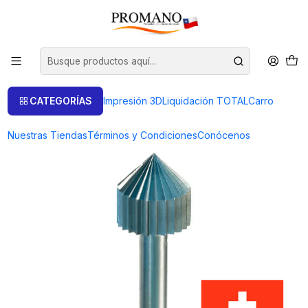
Inicio
Perforación Corte
Fresas
FRESA CILINDRO EN PUNTA. 1.5 MM.
CATEGORÍAS
Impresión 3D
Liquidación TOTAL
Carro
Nuestras Tiendas
Términos y Condiciones
Conócenos