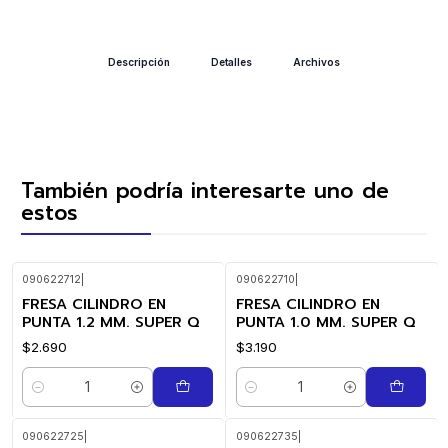
Descripción
Detalles
Archivos
También podría interesarte uno de
estos
090622712
|
090622710
|
FRESA CILINDRO EN
FRESA CILINDRO EN
PUNTA 1.2 MM. SUPER Q
PUNTA 1.0 MM. SUPER Q
$2.690
$3.190
Cantidad
Cantidad
090622725
|
090622735
|