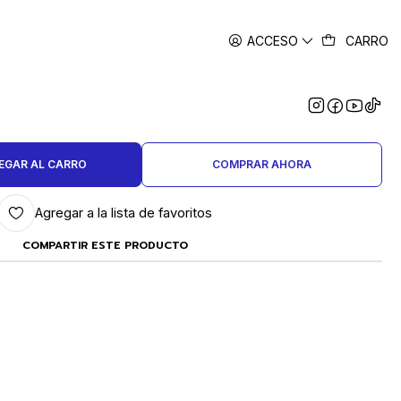
ACCESO
CARRO
|
ERO INOXIDABLE BOLITAS 3MM
1KG
EGAR AL CARRO
COMPRAR AHORA
Agregar a la lista de favoritos
COMPARTIR ESTE PRODUCTO