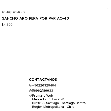
AC-40
|
PROMANO
GANCHO ARO PERA POR PAR AC-40
$4.390
CONTÁCTANOS
+56226329404
56962189933
Promano Web
Merced 753, Local 41
8320122 Santiago - Santiago Centro
Región Metropolitana - Chile