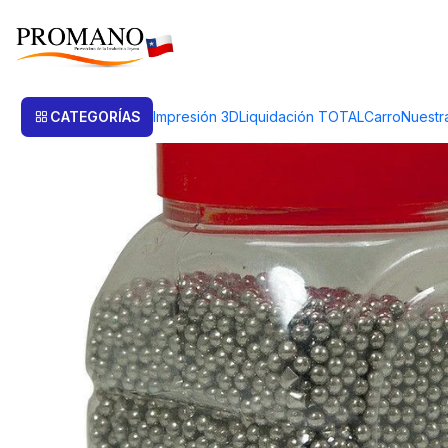
Inicio
Pulido Brillo
Chips
CHIPS DE ACERO INOXIDABLE BOLITAS 3M
CATEGORÍAS
Impresión 3D
Liquidación TOTAL
Carro
Nuestr