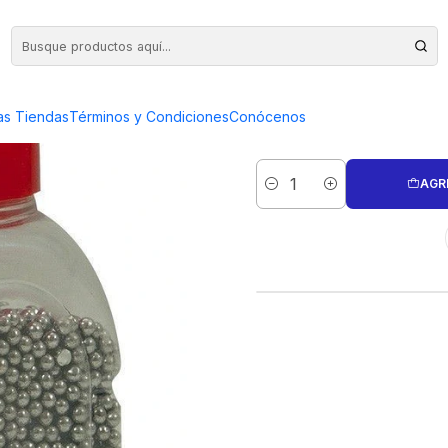
M 1KG
CHIPS DE AC
as Tiendas
Términos y Condiciones
Conócenos
AGR
Cantidad