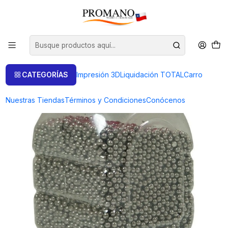
Inicio
Pulido Brillo
Chips
CHIPS BOLITA DE ACERO INOXIDABLE 2.5 MM. X 1 KILO ALTA
CALIDAD
CATEGORÍAS
Impresión 3D
Liquidación TOTAL
Carro
Nuestras Tiendas
Términos y Condiciones
Conócenos